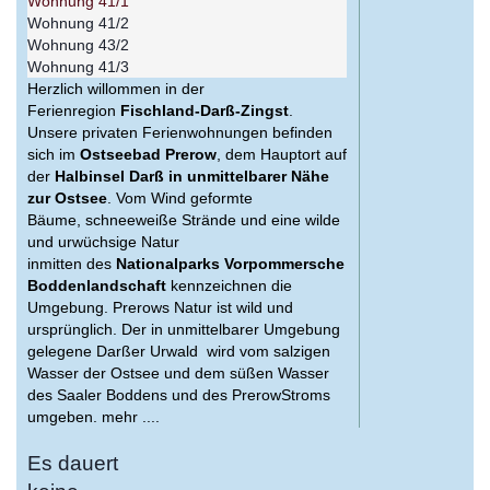
Wohnung 41/1
Wohnung 41/2
Wohnung 43/2
Wohnung 41/3
Herzlich willommen in der
Ferienregion
Fischland-Darß-Zingst
.
Unsere privaten Ferienwohnungen befinden
sich im
Ostseebad Prerow
, dem Hauptort auf
der
Halbinsel Darß in unmittelbarer Nähe
zur Ostsee
. Vom Wind geformte
Bäume, schneeweiße Strände und eine wilde
und urwüchsige Natur
inmitten des
Nationalparks Vorpommersche
Boddenlandschaft
kennzeichnen die
Umgebung. Prerows Natur ist wild und
ursprünglich. Der in unmittelbarer Umgebung
gelegene Darßer Urwald wird vom salzigen
Wasser der Ostsee und dem süßen Wasser
des Saaler Boddens und des PrerowStroms
umgeben. mehr ....
Es dauert