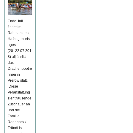
Ende Juli
findet im
Rahmen des
Hafengeburtst
ages
(20.-22.07.201
8) alljährlich
das
Drachenbootre
nnen in
Prerow statt.
Diese
Veranstaltung
zieht tausende
Zuschauer an
und die
Familie
Rennhack /
Fründt ist