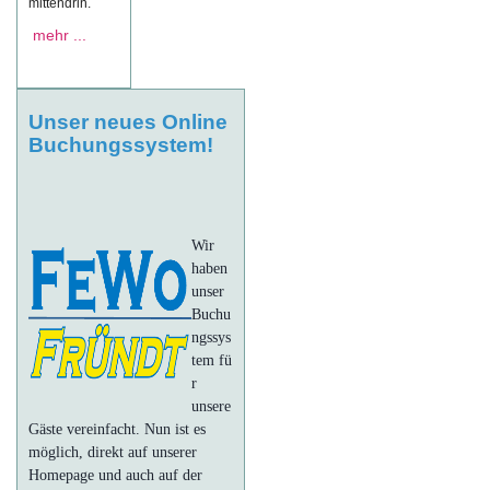
mittendrin.
mehr ...
Unser neues Online
Buchungssystem!
Wir
haben
unser
Buchu
ngssys
tem fü
r
unsere
Gäste vereinfacht. Nun ist es
möglich, direkt auf unserer
Homepage und auch auf der