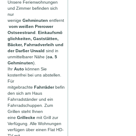
Unsere Ferienwohnungen
und Zimmer befinden sich
nur
wenige
Gehminuten
entfernt
vom weißen Prerower
Ostseestrand
.
Einkaufsmö
glichkeiten, Gaststätten,
Bäcker, Fahrradverleih und
der Darßer Urwald
sind in
unmittelbarer Nähe (
ca. 5
Gehminuten
).
Ihr
Auto
können Sie
kostenfrei bei uns abstellen.
Für
mitgebrachte
Fahrräder
befin
den sich am Haus
Fahrradständer und ein
Fahrradschuppen. Zum
Grillen steht Ihnen
eine
Grillecke
mit Grill zur
Verfügung.
Alle Wohnungen
verfügen über einen Flat HD-
TV mit