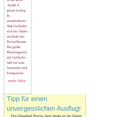
Straße 4
genau richtig.
In
unmittelbarer
Nähe befindet
sich der Hafen
am Ende des
PrerowStroms.
Der große
Blumengarten
mit Grillecke
lädt ein zum
Verweilen und
Entspannen.
mehr Infos
Tipp für einen
unvergesslichen Ausflug!
Das Ostseebad Prerow liegt direkt an der Ostsee