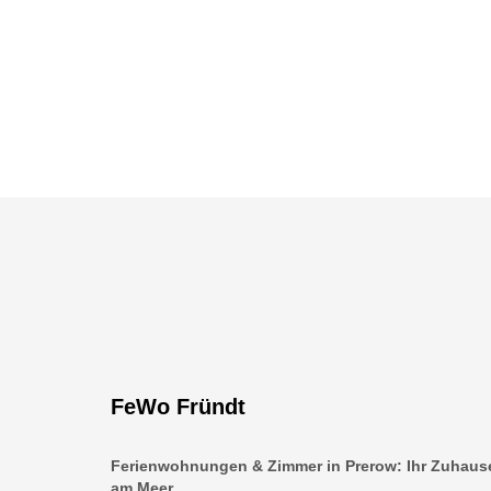
FeWo Fründt
Ferienwohnungen & Zimmer in Prerow: Ihr Zuhaus
am Meer