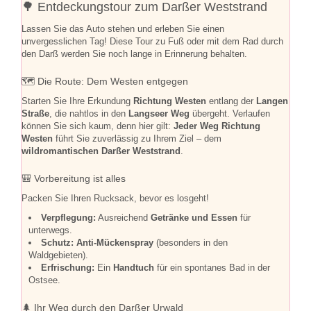
🌳 Entdeckungstour zum Darßer Weststrand
Lassen Sie das Auto stehen und erleben Sie einen
unvergesslichen Tag! Diese Tour zu Fuß oder mit dem Rad durch
den Darß werden Sie noch lange in Erinnerung behalten.
🗺️ Die Route: Dem Westen entgegen
Starten Sie Ihre Erkundung
Richtung Westen
entlang der
Langen
Straße
, die nahtlos in den
Langseer Weg
übergeht. Verlaufen
können Sie sich kaum, denn hier gilt:
Jeder Weg Richtung
Westen
führt Sie zuverlässig zu Ihrem Ziel – dem
wildromantischen Darßer Weststrand
.
🎒 Vorbereitung ist alles
Packen Sie Ihren Rucksack, bevor es losgeht!
Verpflegung:
Ausreichend
Getränke und Essen
für
unterwegs.
Schutz:
Anti-Mückenspray
(besonders in den
Waldgebieten).
Erfrischung:
Ein
Handtuch
für ein spontanes Bad in der
Ostsee.
🌲 Ihr Weg durch den Darßer Urwald