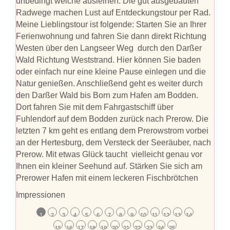
unbedingt welche ausleihen. Die gut ausgebauten
Radwege machen Lust auf Entdeckungstour per Rad.
Meine Lieblingstour ist folgende: Starten Sie an Ihrer
Ferienwohnung und fahren Sie dann direkt Richtung
Westen über den Langseer Weg durch den Darßer
Wald Richtung Weststrand. Hier können Sie baden
oder einfach nur eine kleine Pause einlegen und die
Natur genießen. Anschließend geht es weiter durch
den Darßer Wald bis Born zum Hafen am Bodden.
Dort fahren Sie mit dem Fahrgastschiff über
Fuhlendorf auf dem Bodden zurück nach Prerow. Die
letzten 7 km geht es entlang dem Prerowstrom vorbei
an der Hertesburg, dem Versteck der Seeräuber, nach
Prerow. Mit etwas Glück taucht vielleicht genau vor
Ihnen ein kleiner Seehund auf. Stärken Sie sich am
Prerower Hafen mit einem leckeren Fischbrötchen
Impressionen
1
2
3
4
5
6
7
8
9
10
11
12
13
14
15
16
17
18
19
20
21
22
23
24
25