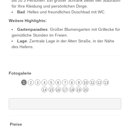
bis zu 3 Personen. Ein großer Schrank bietet viel Stauraum
für Ihre Kleidung und persönlichen Dinge.
Bad
: Helles und freundliches Duschbad mit WC.
Weitere Highlights:
Gartenparadies
: Großer Blumengarten mit Grillecke für
gemütliche Stunden im Freien.
Lage
: Zentrale Lage in der Alten Straße, in der Nähe
des Hafens.
Fotogalerie
1
2
3
4
5
6
7
8
9
10
11
12
13
14
15
16
17
18
19
20
Preise