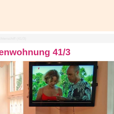
hterschiff (41/3)
ienwohnung 41/3