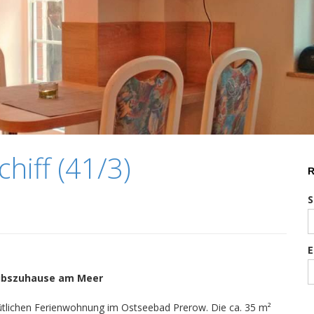
hiff (41/3)
R
S
laubszuhause am Meer
ütlichen Ferienwohnung im Ostseebad Prerow. Die ca. 35 m²