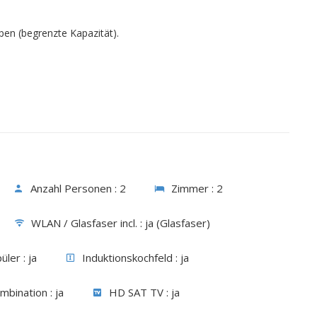
pen (begrenzte Kapazität).
Anzahl Personen :
2
Zimmer :
2
WLAN / Glasfaser incl. :
ja (Glasfaser)
üler :
ja
Induktionskochfeld :
ja
ombination :
ja
HD SAT TV :
ja