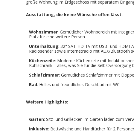
große Wohnung im Erdgeschoss mit separatem Eingang is
Ausstattung, die keine Wünsche offen lässt:
Wohnzimmer
: Gemütlicher Wohnbereich mit integrier
Platz für eine weitere Person.
Unterhaltung
: 32" SAT-HD-TV mit USB- und HDMI-A
Radiosender sowie Internetradio mit AUX/Bluetooth so
Küchenzeile
: Moderne Küchenzeile mit Induktionshe
Kühlschrank – alles, was Sie für die Selbstversorgung 
Schlafzimmer
: Gemütliches Schlafzimmer mit Doppe
Bad
: Helles und freundliches Duschbad mit WC.
Weitere Highlights:
Garten
: Sitz- und Grillecken im Garten laden zum Verw
Inklusive
: Bettwäsche und Handtücher für 2 Persone